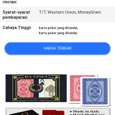
rincian:
KUALITAS
Syarat-syarat
T/T, Western Union, MoneyGram
pembayaran:
HUBUNGI
KAMI
Cahaya Tinggi:
,
kartu poker yang ditandai
kartu poker yang ditandai
QUOTE
HARGA TERBAIK
REQUEST
SUATU
SITEMAP
PRIVACY
POLICY