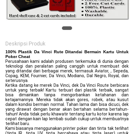
Deskripsi Produk
100% Plastik Da Vinci Rute Ditandai Bermain Kartu Untuk
Poker Cheat
Perusahaan kami adalah produsen terkemuka di dunia dengan
teknologi dan peralatan paling canggih untuk membuat dek
yang ditandai dari berbagai merek, termasuk Aviator, , Sepeda,
Copag, KEM, Fournier, Da Vinci, Modiano, Dal Negro, Royal, dan
seterusnya.
Ketika datang ke merek Da Vinci, dek Da Vinci Route berbicara
untuk yang terbaik!
Kartu terbuat dari plastik terbaik, sangat
bisa dimainkan tanpa mengorbankan ketahanan dan
ketajamannya.
Mereka tidak akan gores, robek, atau kusut
dalam kondisi bermain normal.
Tahan lama dan bisa dicuci, dek
yang dirawat dengan benar akan bertahan selama bertahun-
tahun!
Anda tidak perlu khawatir tentang kartu kotor karena lap
cepat dengan kain lap lembab sudah cukup untuk membuatnya
terlihat baru.
Kami biasanya menggunakan printer poker dan tinta tak terlihat
(tinta IR, tinta UV, tinta bercahaya atau tinta laser) untuk