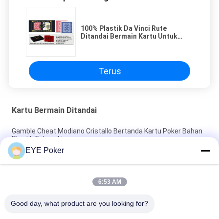
100% Plastik Da Vinci Rute
Ditandai Bermain Kartu Untuk
Ukuran Poker Cheat Bridge
Terus
Kartu Bermain Ditandai
Gamble Cheat Modiano Cristallo Bertanda Kartu Poker Bahan
Plastik Tahan Air
EYE Poker
Ukuran Poker Fleksibel Ditandai Bermain Kartu Untuk Perjudian
Kecurangan / Pertunjukan Sulap
6:53 AM
Copag Back Marked Decks / Ditandai Bermain Kartu Untuk
Promosi
Good day, what product are you looking for?