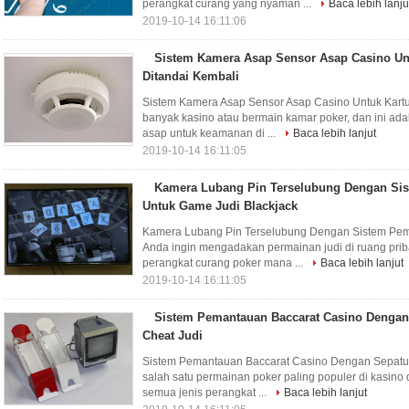
perangkat curang yang nyaman ...
Baca lebih lanju
2019-10-14 16:11:06
Sistem Kamera Asap Sensor Asap Casino Un
Ditandai Kembali
Sistem Kamera Asap Sensor Asap Casino Untuk Kartu 
banyak kasino atau bermain kamar poker, dan ini ad
asap untuk keamanan di ...
Baca lebih lanjut
2019-10-14 16:11:05
Kamera Lubang Pin Terselubung Dengan Si
Untuk Game Judi Blackjack
Kamera Lubang Pin Terselubung Dengan Sistem Pema
Anda ingin mengadakan permainan judi di ruang prib
perangkat curang poker mana ...
Baca lebih lanjut
2019-10-14 16:11:05
Sistem Pemantauan Baccarat Casino Dengan
Cheat Judi
Sistem Pemantauan Baccarat Casino Dengan Sepatu 
salah satu permainan poker paling populer di kasino 
semua jenis perangkat ...
Baca lebih lanjut