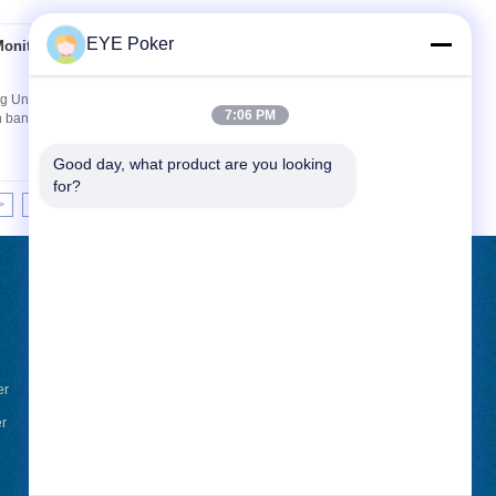
EYE Poker
onitoring Untuk
Kontak
ng Untuk Blackjack Dengan kemajuan ilmu
7:06 PM
 banyak item teknologi ditingkatkan dengan
Good day, what product are you looking 
for?
>
>|
QUOTE REQUEST SUATU
Kirim
er
er
Berita
E-Mail
Sitemap
|