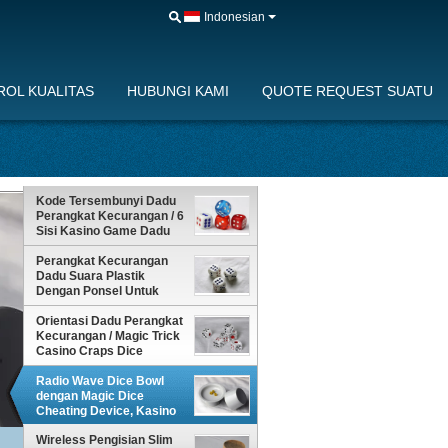
Indonesian
OL KUALITAS
HUBUNGI KAMI
QUOTE REQUEST SUATU
Kode Tersembunyi Dadu
Perangkat Kecurangan / 6
Sisi Kasino Game Dadu
Perangkat Kecurangan
Dadu Suara Plastik
Dengan Ponsel Untuk
Permainan Kecurangan
Orientasi Dadu Perangkat
Kecurangan / Magic Trick
Casino Craps Dice
Radio Wave Dice Bowl
dengan Magic Dice
Cheating Device, Kasino
Kelas Dadu
Wireless Pengisian Slim