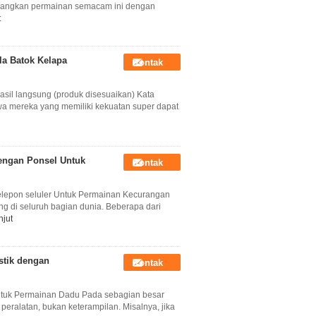
enangkan permainan semacam ini dengan
t
la Batok Kelapa
Kontak
asil langsung (produk disesuaikan) Kata
hwa mereka yang memiliki kekuatan super dapat
engan Ponsel Untuk
Kontak
elepon seluler Untuk Permainan Kecurangan
g di seluruh bagian dunia. Beberapa dari
njut
stik dengan
Kontak
ntuk Permainan Dadu Pada sebagian besar
eralatan, bukan keterampilan. Misalnya, jika