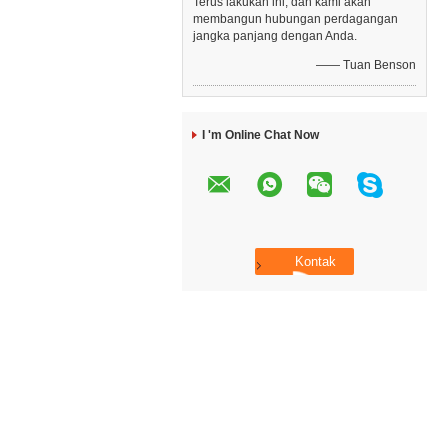
Terus lakukan ini, dan kami akan
membangun hubungan perdagangan
jangka panjang dengan Anda.
—— Tuan Benson
I 'm Online Chat Now