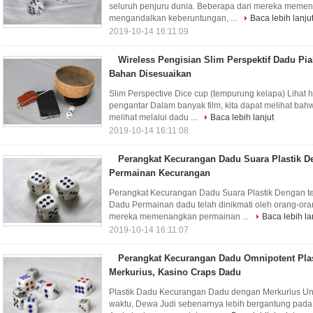
seluruh penjuru dunia. Beberapa dari mereka mem
mengandalkan keberuntungan, ...
Baca lebih lanju
2019-10-14 16:11:09
Wireless Pengisian Slim Perspektif Dadu Pia
Bahan Disesuaikan
Slim Perspective Dice cup (tempurung kelapa) Lihat h
pengantar Dalam banyak film, kita dapat melihat ba
melihat melalui dadu ...
Baca lebih lanjut
2019-10-14 16:11:08
Perangkat Kecurangan Dadu Suara Plastik D
Permainan Kecurangan
Perangkat Kecurangan Dadu Suara Plastik Dengan t
Dadu Permainan dadu telah dinikmati oleh orang-oran
mereka memenangkan permainan ...
Baca lebih la
2019-10-14 16:11:07
Perangkat Kecurangan Dadu Omnipotent Pla
Merkurius, Kasino Craps Dadu
Plastik Dadu Kecurangan Dadu dengan Merkurius U
waktu, Dewa Judi sebenarnya lebih bergantung pada p