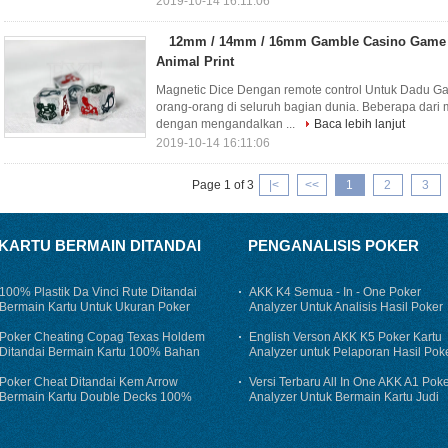
2019-10-14 16:11:06
12mm / 14mm / 16mm Gamble Casino Game
Animal Print
Magnetic Dice Dengan remote control Untuk Dadu Ga
orang-orang di seluruh bagian dunia. Beberapa da
dengan mengandalkan ...
Baca lebih lanjut
2019-10-14 16:11:06
Page 1 of 3
|<
<<
1
2
3
KARTU BERMAIN DITANDAI
PENGANALISIS POKER
100% Plastik Da Vinci Rute Ditandai
AKK K4 Semua - In - One Poker
Bermain Kartu Untuk Ukuran Poker
Analyzer Untuk Analisis Hasil Poker
Cheat Bridge
Dalam Kecurangan
Poker Cheating Copag Texas Holdem
English Verson AKK K5 Poker Kartu
Ditandai Bermain Kartu 100% Bahan
Analyzer untuk Pelaporan Hasil Pok
Plastik
di Muka
Poker Cheat Ditandai Kem Arrow
Versi Terbaru All In One AKK A1 Pok
Bermain Kartu Double Decks 100%
Analyzer Untuk Bermain Kartu Judi
Plastik
Cheat