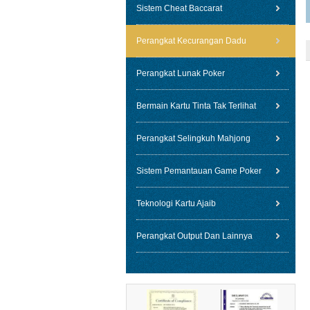
Sistem Cheat Baccarat
Perangkat Kecurangan Dadu
Perangkat Lunak Poker
Bermain Kartu Tinta Tak Terlihat
Perangkat Selingkuh Mahjong
Sistem Pemantauan Game Poker
Teknologi Kartu Ajaib
Perangkat Output Dan Lainnya