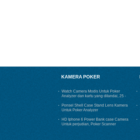
KAMERA POKER
Watch Camera Modis Untuk Poker
Analyzer dan kartu yang ditandai, 25 -
45 Cm Jarak Pindai
Ponsel Shell Case Stand Lens Kamera
Untuk Poker Analyzer
HD Iphone 6 Power Bank case Camera
Untuk perjudian, Poker Scanner
Cheating Device