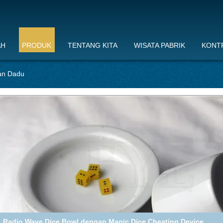
AH
PRODUK
TENTANG KITA
WISATA PABRIK
KONTR
an Dadu
Wireless Pengisian Slim Perspektif Dadu Piala Batok Kelapa