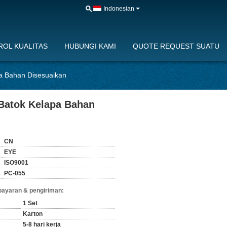
Indonesian
OL KUALITAS
HUBUNGI KAMI
QUOTE REQUEST SUATU
pa Bahan Disesuaikan
 Batok Kelapa Bahan
CN
EYE
ISO9001
PC-055
bayaran & pengiriman:
1 Set
Karton
5-8 hari kerja