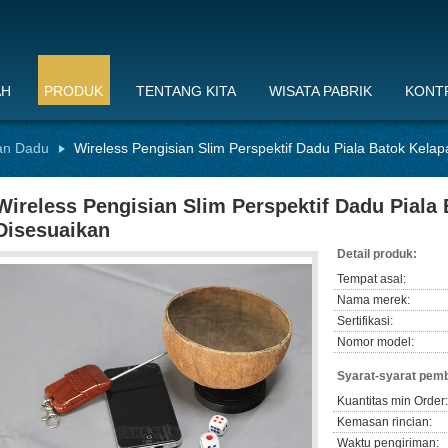
AH
PRODUK
TENTANG KITA
WISATA PABRIK
KONTR
an Dadu
Wireless Pengisian Slim Perspektif Dadu Piala Batok Kela
Wireless Pengisian Slim Perspektif Dadu Piala
Disesuaikan
Detail produk:
Tempat asal:
Nama merek:
Sertifikasi:
Nomor model:
Syarat-syarat pem
Kuantitas min Order:
Kemasan rincian:
Waktu pengiriman: