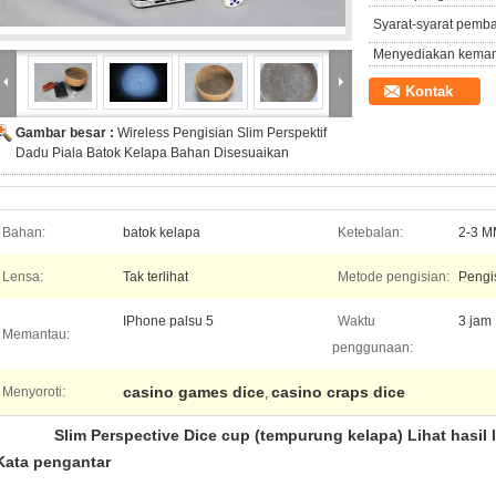
Syarat-syarat pemb
Menyediakan kema
Kontak
Gambar besar :
Wireless Pengisian Slim Perspektif
Dadu Piala Batok Kelapa Bahan Disesuaikan
Bahan:
batok kelapa
Ketebalan:
2-3 
Lensa:
Tak terlihat
Metode pengisian:
Pengi
IPhone palsu 5
Waktu
3 jam
Memantau:
penggunaan:
casino games dice
casino craps dice
Menyoroti:
,
Slim Perspective Dice cup (tempurung kelapa) Lihat hasil
Kata pengantar