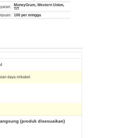
MoneyGram, Western Union,
ayaran:
T/T
mpuan:
100 per minggu
MM
sian daya nirkabel
 langsung (produk disesuaikan)