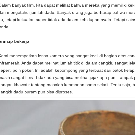
Dalam banyak film, kita dapat melihat bahwa mereka yang memiliki kek
dan mengetahui jumlah dadu. Banyak orang juga berharap bahwa merek
itu, tetapi kekuatan super tidak ada dalam kehidupan nyata. Tetapi sai
Anda.
prinsip bekerja
Kami menempatkan lensa kamera yang sangat kecil di bagian atas can
inframerah, Anda dapat melihat jumlah titik di dalam cangkir, sangat jel
seperti poin poker. Ini adalah kepompong yang terbuat dari batok kela
masih sangat tipis. Tidak ada yang bisa melihat jejak apa pun. Tampak
Jangan khawatir tentang masalah keamanan sama sekali. Tentu saja, 
cangkir dadu buram pun bisa diproses.