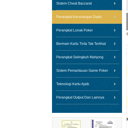
Sistem Cheat Baccarat
Perangkat Kecurangan Dadu
Perangkat Lunak Poker
Bermain Kartu Tinta Tak Terlihat
Perangkat Selingkuh Mahjong
Sistem Pemantauan Game Poker
Teknologi Kartu Ajaib
Perangkat Output Dan Lainnya