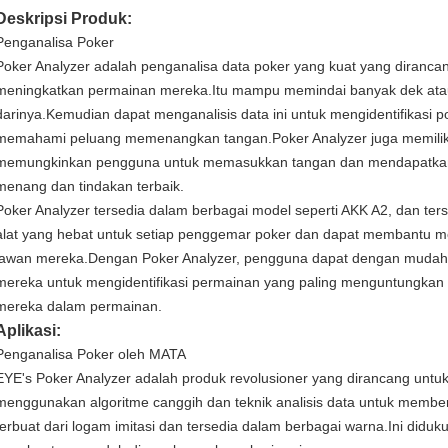
Deskripsi Produk:
Penganalisa Poker
Poker Analyzer adalah penganalisa data poker yang kuat yang diranc
meningkatkan permainan mereka.Itu mampu memindai banyak dek atau
darinya.Kemudian dapat menganalisis data ini untuk mengidentifikasi
memahami peluang memenangkan tangan.Poker Analyzer juga memiliki 
memungkinkan pengguna untuk memasukkan tangan dan mendapatkan
menang dan tindakan terbaik.
Poker Analyzer tersedia dalam berbagai model seperti AKK A2, dan ter
alat yang hebat untuk setiap penggemar poker dan dapat membantu 
lawan mereka.Dengan Poker Analyzer, pengguna dapat dengan mudah 
mereka untuk mengidentifikasi permainan yang paling menguntungkan
mereka dalam permainan.
Aplikasi:
Penganalisa Poker oleh MATA
EYE's Poker Analyzer adalah produk revolusioner yang dirancang untuk
menggunakan algoritme canggih dan teknik analisis data untuk member
terbuat dari logam imitasi dan tersedia dalam berbagai warna.Ini diduku