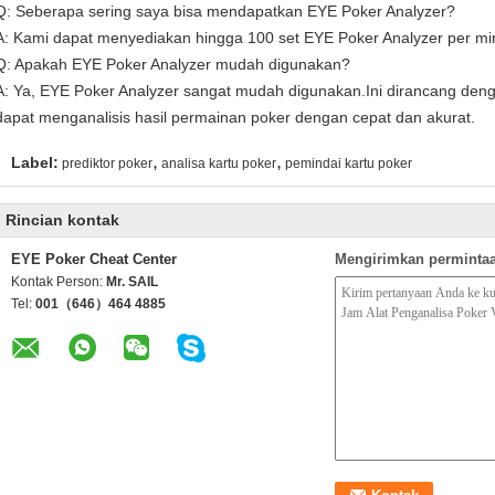
Q: Seberapa sering saya bisa mendapatkan EYE Poker Analyzer?
A: Kami dapat menyediakan hingga 100 set EYE Poker Analyzer per mi
Q: Apakah EYE Poker Analyzer mudah digunakan?
A: Ya, EYE Poker Analyzer sangat mudah digunakan.Ini dirancang d
dapat menganalisis hasil permainan poker dengan cepat dan akurat.
,
,
Label:
prediktor poker
analisa kartu poker
pemindai kartu poker
Rincian kontak
EYE Poker Cheat Center
Mengirimkan permintaa
Kontak Person:
Mr. SAIL
Tel:
001（646）464 4885