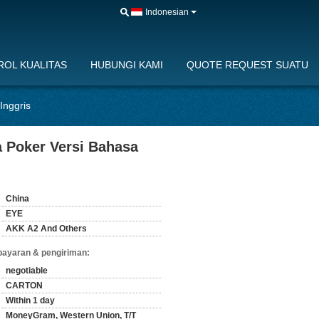
Indonesian
OL KUALITAS
HUBUNGI KAMI
QUOTE REQUEST SUATU
Inggris
a Poker Versi Bahasa
China
EYE
AKK A2 And Others
bayaran & pengiriman:
negotiable
CARTON
Within 1 day
MoneyGram, Western Union, T/T