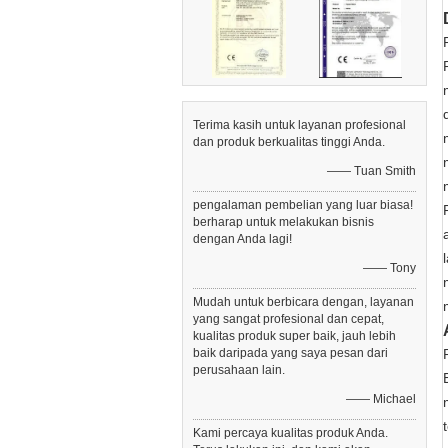
Terima kasih untuk layanan profesional
dan produk berkualitas tinggi Anda.
—— Tuan Smith
pengalaman pembelian yang luar biasa!
berharap untuk melakukan bisnis
dengan Anda lagi!
—— Tony
Mudah untuk berbicara dengan, layanan
yang sangat profesional dan cepat,
kualitas produk super baik, jauh lebih
baik daripada yang saya pesan dari
perusahaan lain.
—— Michael
Kami percaya kualitas produk Anda.