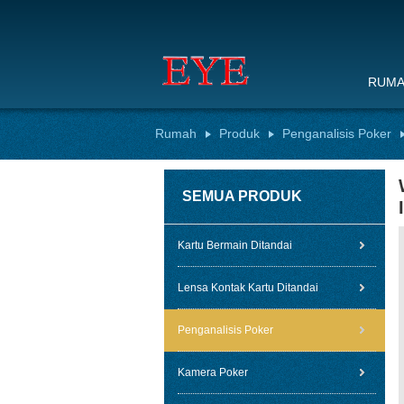
RUM
Rumah
Produk
Penganalisis Poker
SEMUA PRODUK
Kartu Bermain Ditandai
Lensa Kontak Kartu Ditandai
Penganalisis Poker
Kamera Poker