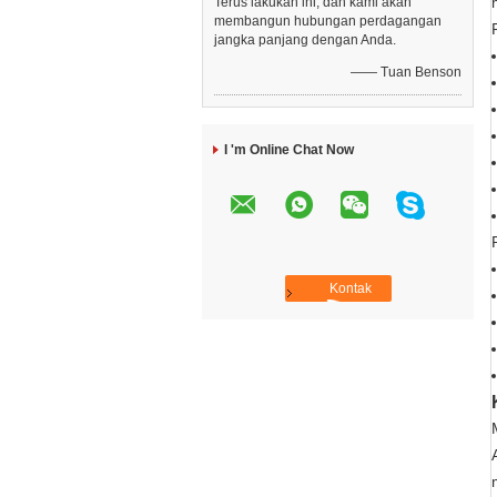
Terus lakukan ini, dan kami akan
membangun hubungan perdagangan
jangka panjang dengan Anda.
—— Tuan Benson
I 'm Online Chat Now