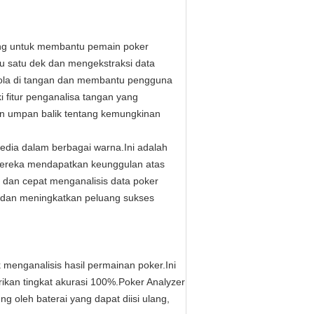
ang untuk membantu pemain poker
 satu dek dan mengekstraksi data
 pola di tangan dan membantu pengguna
fitur penganalisa tangan yang
 umpan balik tentang kemungkinan
sedia dalam berbagai warna.Ini adalah
mereka mendapatkan keunggulan atas
dan cepat menganalisis data poker
 dan meningkatkan peluang sukses
 menganalisis hasil permainan poker.Ini
ikan tingkat akurasi 100%.Poker Analyzer
ng oleh baterai yang dapat diisi ulang,