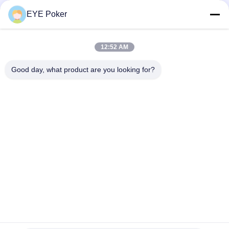
Bahasa Inggris
EYE Poker
20-55cm Memindai Game Poker Analyzer dengan Cepat dan
Akurat
12:52 AM
Penganalisa Poker Logam Imitasi Bertenaga Baterai Dengan
Waktu Kerja 2-3 Jam
Good day, what product are you looking for?
Bad Request
Semua
Kartu Bermain 
Lensa Kontak Kartu 
Ditandai
Ditandai
Penganalisis Poker
Kamera Poker
Sistem Cheat 
Perangkat 
Baccarat
Kecurangan Dadu
Perangkat Lunak 
Bermain Kartu Tinta 
Poker
Tak Terlihat