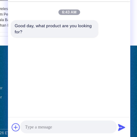
reless Pengisian
Perangkat Kecurangan
6:43 AM
im Perspektif Dadu
Dadu Suara Plastik
ala Batok Kelapa
Dengan Ponsel Untuk
han Disesuaikan
Good day, what product are you looking 
Permainan Kecurangan
for?
QUOTE REQUEST SUATU
Kirim
er
er
Berita
E-Mail
Sitemap
|
Situs Seluler
26 EYE Poker Cheat Center. All Rights Reserved.