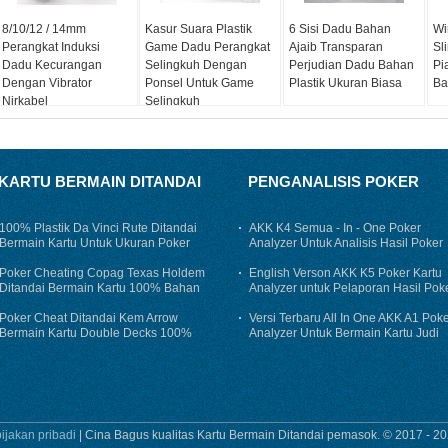
8/10/12 / 14mm
Kasur Suara Plastik
6 Sisi Dadu Bahan
Wi
Perangkat Induksi
Game Dadu Perangkat
Ajaib Transparan
Sl
Dadu Kecurangan
Selingkuh Dengan
Perjudian Dadu Bahan
Pi
Dengan Vibrator
Ponsel Untuk Game
Plastik Ukuran Biasa
Ba
Nirkabel
Selingkuh
KARTU BERMAIN DITANDAI
PENGANALISIS POKER
100% Plastik Da Vinci Rute Ditandai
AKK K4 Semua - In - One Poker
Bermain Kartu Untuk Ukuran Poker
Analyzer Untuk Analisis Hasil Poker
Cheat Bridge
Dalam Kecurangan
Poker Cheating Copag Texas Holdem
English Verson AKK K5 Poker Kartu
Ditandai Bermain Kartu 100% Bahan
Analyzer untuk Pelaporan Hasil Pok
Plastik
di Muka
Poker Cheat Ditandai Kem Arrow
Versi Terbaru All In One AKK A1 Pok
Bermain Kartu Double Decks 100%
Analyzer Untuk Bermain Kartu Judi
Plastik
Cheat
ijakan pribadi
| Cina Bagus kualitas Kartu Bermain Ditandai pemasok. © 2017 - 20