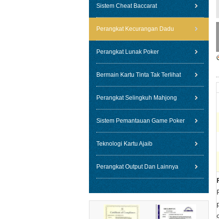
Sistem Cheat Baccarat
Perangkat Kecurangan Dadu
Perangkat Lunak Poker
Bermain Kartu Tinta Tak Terlihat
Perangkat Selingkuh Mahjong
Sistem Pemantauan Game Poker
Teknologi Kartu Ajaib
Perangkat Output Dan Lainnya