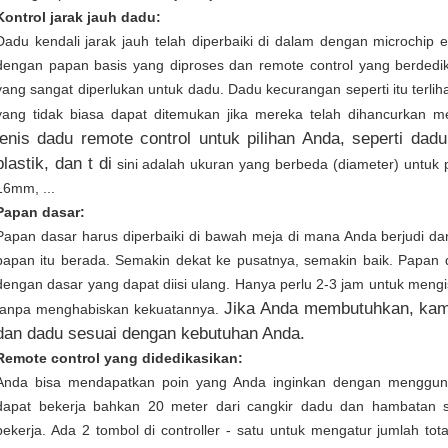
Kontrol jarak jauh dadu:
Dadu kendali jarak jauh telah diperbaiki di dalam dengan microchip 
dengan papan basis yang diproses dan remote control yang berdedi
yang sangat diperlukan untuk dadu. Dadu kecurangan seperti itu terli
yang tidak biasa dapat ditemukan jika mereka telah dihancurkan 
jenis dadu remote control untuk pilihan Anda, seperti dad
plastik, dan t di
sini adalah ukuran yang berbeda (diameter) untu
16mm, ...
Papan dasar:
Papan dasar harus diperbaiki di bawah meja di mana Anda berjudi da
papan itu berada. Semakin dekat ke pusatnya, semakin baik. Papan da
dengan dasar yang dapat diisi ulang. Hanya perlu 2-3 jam untuk mengi
Jika Anda membutuhkan, kam
tanpa menghabiskan kekuatannya.
dan dadu sesuai dengan kebutuhan Anda.
Remote control yang didedikasikan:
Anda bisa mendapatkan poin yang Anda inginkan dengan mengguna
dapat bekerja bahkan 20 meter dari cangkir dadu dan hambatan s
bekerja. Ada 2 tombol di controller - satu untuk mengatur jumlah tota