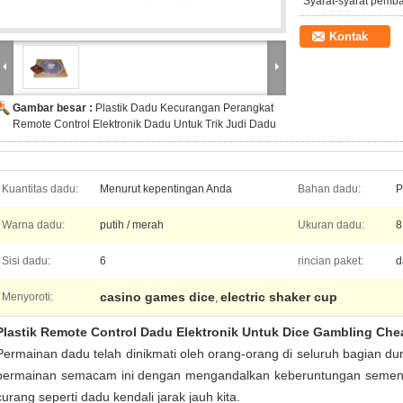
Syarat-syarat pemb
Kontak
Gambar besar :
Plastik Dadu Kecurangan Perangkat
Remote Control Elektronik Dadu Untuk Trik Judi Dadu
Kuantitas dadu:
Menurut kepentingan Anda
Bahan dadu:
P
Warna dadu:
putih / merah
Ukuran dadu:
8
Sisi dadu:
6
rincian paket:
d
casino games dice
electric shaker cup
Menyoroti:
,
Plastik Remote Control Dadu Elektronik Untuk Dice Gambling Che
Permainan dadu telah dinikmati oleh orang-orang di seluruh bagian 
permainan semacam ini dengan mengandalkan keberuntungan sement
curang seperti dadu kendali jarak jauh kita.