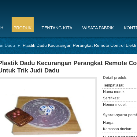
AH
PRODUK
TENTANG KITA
WISATA PABRIK
KONTR
an Dadu
Plastik Dadu Kecurangan Perangkat Remote Control Elektr
Plastik Dadu Kecurangan Perangkat Remote Con
Untuk Trik Judi Dadu
Detail produk:
Tempat asal:
Nama merek:
Sertifikasi:
Nomor model:
Syarat-syarat pem
Harga:
Kemasan rincian: