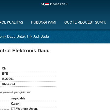
Indonesian
OL KUALITAS
HUBUNGI KAMI
QUOTE REQUEST SUATU
onik Dadu Untuk Trik Judi Dadu
trol Elektronik Dadu
CN
EYE
ISO9001
RMC-003
bayaran & pengiriman:
negotiable
Karton
T/T, Western Union,