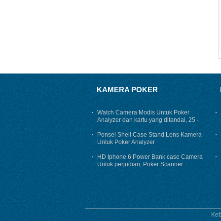
KAMERA POKER
Watch Camera Modis Untuk Poker
Analyzer dan kartu yang ditandai, 25 -
45 Cm Jarak Pindai
Ponsel Shell Case Stand Lens Kamera
Untuk Poker Analyzer
HD Iphone 6 Power Bank case Camera
Untuk perjudian, Poker Scanner
Cheating Device
Keb