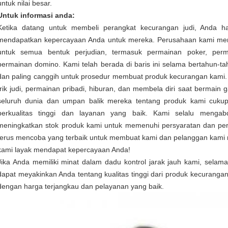
untuk nilai besar.
Untuk informasi anda:
Ketika datang untuk membeli perangkat kecurangan judi, Anda h
mendapatkan kepercayaan Anda untuk mereka. Perusahaan kami mem
untuk semua bentuk perjudian, termasuk permainan poker, per
permainan domino. Kami telah berada di baris ini selama bertahun-ta
dan paling canggih untuk prosedur membuat produk kecurangan kami. 
trik judi, permainan pribadi, hiburan, dan membela diri saat bermain
seluruh dunia dan umpan balik mereka tentang produk kami cukup
berkualitas tinggi dan layanan yang baik. Kami selalu menga
meningkatkan stok produk kami untuk memenuhi persyaratan dan pe
terus mencoba yang terbaik untuk membuat kami dan pelanggan kami 
kami layak mendapat kepercayaan Anda!
Jika Anda memiliki minat dalam dadu kontrol jarak jauh kami, sela
dapat meyakinkan Anda tentang kualitas tinggi dari produk kecurang
dengan harga terjangkau dan pelayanan yang baik.