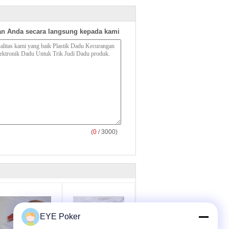
n Anda secara langsung kepada kami
(
0
/ 3000)
EYE Poker